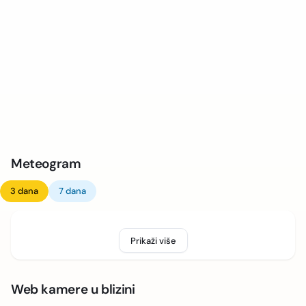
Meteogram
3 dana
7 dana
Prikaži više
Web kamere u blizini