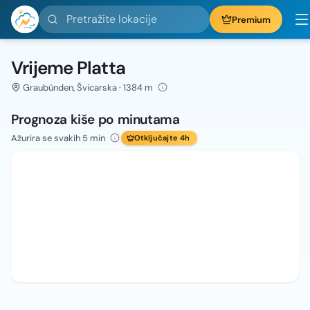
Pretražite lokacije
Premium
Vrijeme Platta
Graubünden, Švicarska · 1384 m
Prognoza kiše po minutama
Ažurira se svakih 5 min
Otključajte 4h