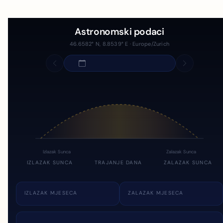
Astronomski podaci
46.6582° N, 8.8539° E · Europe/Zurich
Izlazak Sunca
Zalazak Sunca
IZLAZAK SUNCA
TRAJANJE DANA
ZALAZAK SUNCA
IZLAZAK MJESECA
ZALAZAK MJESECA