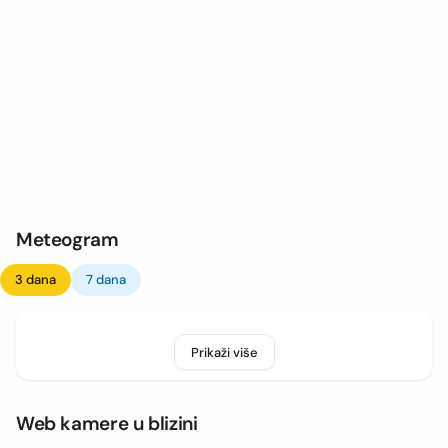
Meteogram
3 dana
7 dana
Prikaži više
Web kamere u blizini