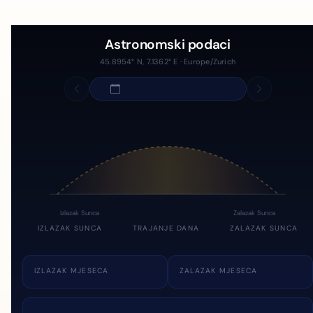
Astronomski podaci
45.8954° N, 7.1362° E · Europe/Zurich
Izlazak Sunca
Zalazak Sunca
IZLAZAK SUNCA
TRAJANJE DANA
ZALAZAK SUNCA
IZLAZAK MJESECA
ZALAZAK MJESECA