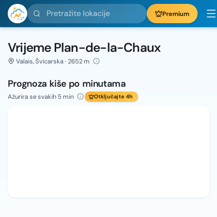
Pretražite lokacije
Premium
Vrijeme Plan-de-la-Chaux
Valais, Švicarska · 2652 m
Prognoza kiše po minutama
Ažurira se svakih 5 min
Otključajte 4h