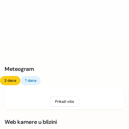
Meteogram
3 dana
7 dana
Prikaži više
Web kamere u blizini