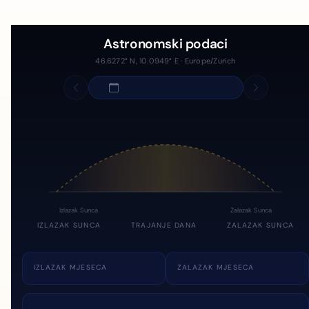
Astronomski podaci
46.6272° N, 10.0949° E · Europe/Zurich
Izlazak Sunca
Zalazak Sunca
IZLAZAK SUNCA
TRAJANJE DANA
ZALAZAK SUNCA
IZLAZAK MJESECA
ZALAZAK MJESECA