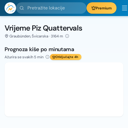
Pretražite lokacije
Premium
Vrijeme Piz Quattervals
Graubünden, Švicarska · 3164 m
Prognoza kiše po minutama
Ažurira se svakih 5 min
Otključajte 4h