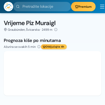
Pretražite lokacije
Premium
Vrijeme Piz Muraigl
Graubünden, Švicarska · 2499 m
Prognoza kiše po minutama
Ažurira se svakih 5 min
Otključajte 4h