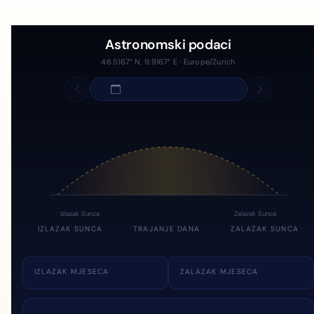
Astronomski podaci
46.5167° N, 9.9167° E · Europe/Zurich
Izlazak Sunca
Zalazak Sunca
IZLAZAK SUNCA
TRAJANJE DANA
ZALAZAK SUNCA
IZLAZAK MJESECA
ZALAZAK MJESECA