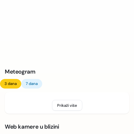
Meteogram
3 dana
7 dana
Prikaži više
Web kamere u blizini