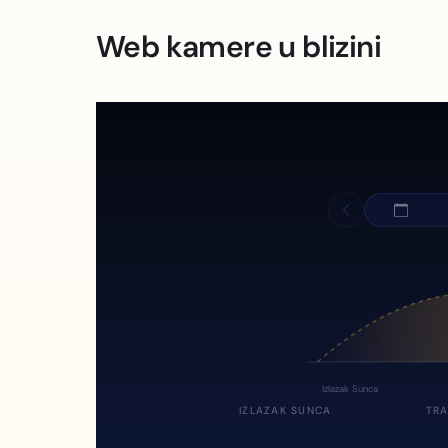
Web kamere u blizini
Izlazak Sunca
IZLAZAK SUNCA
TRA