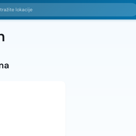
e lokacije
n
ma