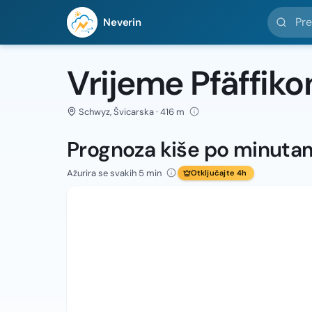
Pretražit
Neverin
Vrijeme Pfäffiko
Schwyz, Švicarska · 416 m
Prognoza kiše po minuta
Ažurira se svakih 5 min
Otključajte 4h