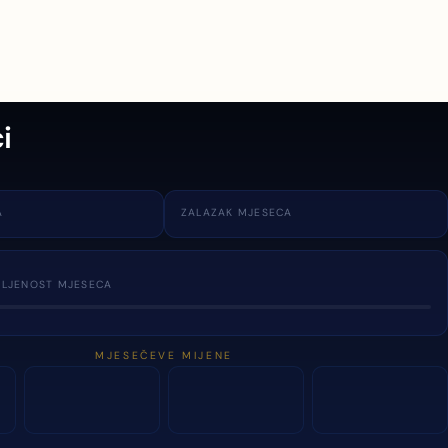
i
A
ZALAZAK MJESECA
TLJENOST MJESECA
MJESEČEVE MIJENE