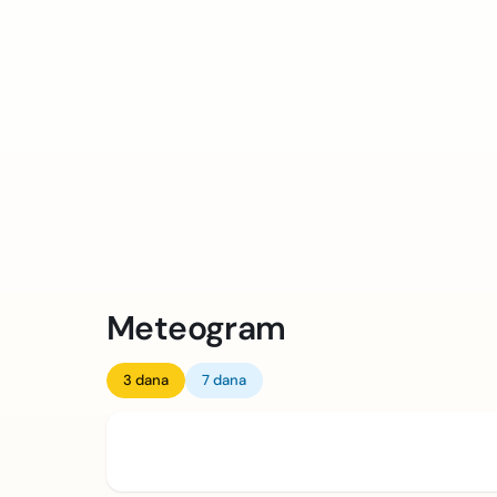
Meteogram
3 dana
7 dana