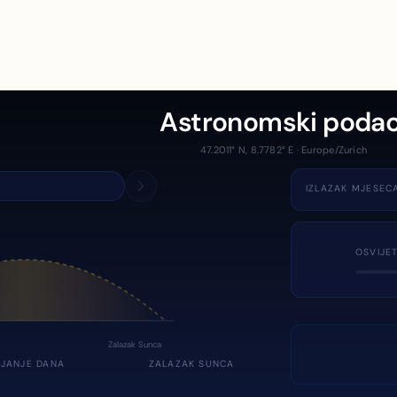
Astronomski podac
47.2011° N, 8.7782° E · Europe/Zurich
IZLAZAK MJESEC
OSVIJE
Zalazak Sunca
JANJE DANA
ZALAZAK SUNCA