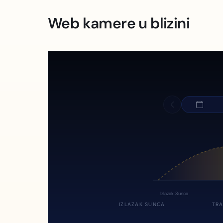
Web kamere u blizini
Izlazak Sunca
IZLAZAK SUNCA
TRA