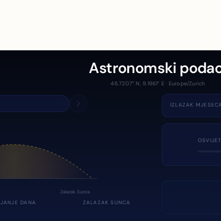
Astronomski podac
46.7207° N, 9.1961° E · Europe/Zurich
IZLAZAK MJESEC
OSVIJE
Zalazak Sunca
JANJE DANA
ZALAZAK SUNCA