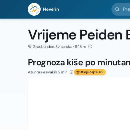
Pretražit
Neverin
Vrijeme Peiden 
Graubünden, Švicarska · 948 m
Prognoza kiše po minuta
Ažurira se svakih 5 min
Otključajte 4h