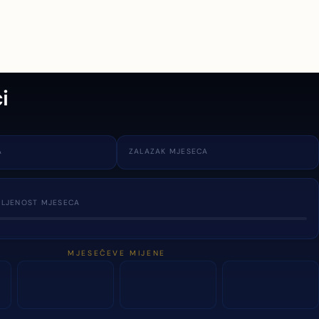
i
A
ZALAZAK MJESECA
TLJENOST MJESECA
MJESEČEVE MIJENE