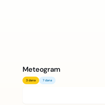
Meteogram
3 dana
7 dana