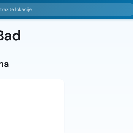
e lokacije
Bad
ma