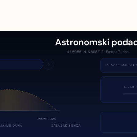
Astronomski podac
46.5055° N, 6.6682° E · Europe/Zurich
IZLAZAK MJESEC
OSVIJE
Zalazak Sunca
JANJE DANA
ZALAZAK SUNCA