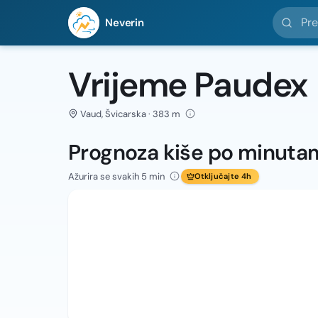
Pretražit
Neverin
Vrijeme Paudex
Vaud, Švicarska · 383 m
Prognoza kiše po minuta
Ažurira se svakih 5 min
Otključajte 4h