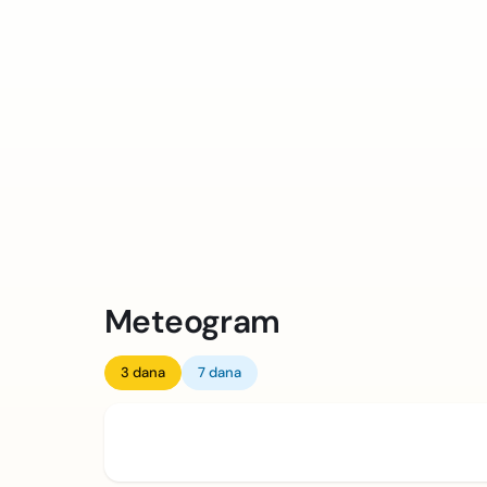
Meteogram
3 dana
7 dana