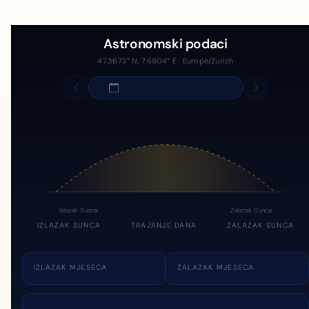
Astronomski podaci
47.3673° N, 7.6804° E · Europe/Zurich
Izlazak Sunca
Zalazak Sunca
IZLAZAK SUNCA
TRAJANJE DANA
ZALAZAK SUNCA
IZLAZAK MJESECA
ZALAZAK MJESECA