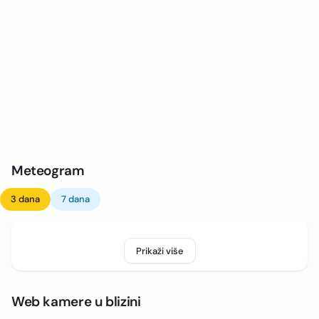
Meteogram
3 dana
7 dana
Prikaži više
Web kamere u blizini