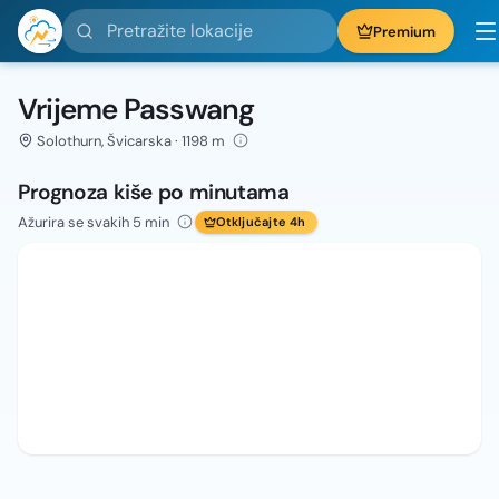
Pretražite lokacije
Premium
Vrijeme Passwang
Solothurn, Švicarska · 1198 m
Prognoza kiše po minutama
Ažurira se svakih 5 min
Otključajte 4h