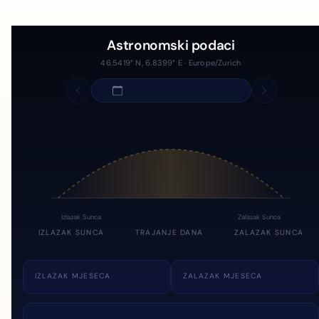
Astronomski podaci
46.5419° N, 6.8399° E · Europe/Zurich
Izlazak Sunca
Zalazak Sunca
IZLAZAK SUNCA
TRAJANJE DANA
ZALAZAK SUNCA
IZLAZAK MJESECA
ZALAZAK MJESECA