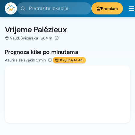
Pretražite lokacije
Premium
Vrijeme Palézieux
Vaud, Švicarska · 684 m
Prognoza kiše po minutama
Ažurira se svakih 5 min
Otključajte 4h