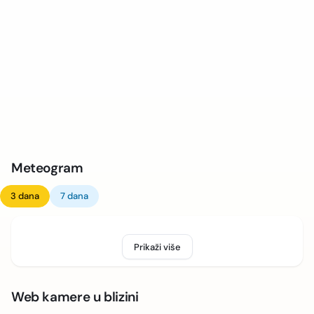
Meteogram
3 dana
7 dana
Prikaži više
Web kamere u blizini