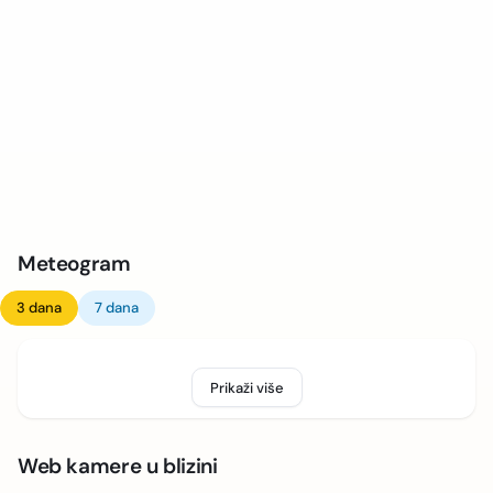
Meteogram
3 dana
7 dana
Prikaži više
Web kamere u blizini