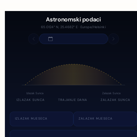
Astronomski podaci
65.0124° N, 25.4682° E · Europe/Helsinki
Izlazak Sunca
Zalazak Sunca
IZLAZAK SUNCA
TRAJANJE DANA
ZALAZAK SUNCA
IZLAZAK MJESECA
ZALAZAK MJESECA