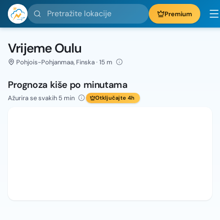
Pretražite lokacije
Premium
Vrijeme Oulu
Pohjois-Pohjanmaa, Finska · 15 m
Prognoza kiše po minutama
Ažurira se svakih 5 min
Otključajte 4h