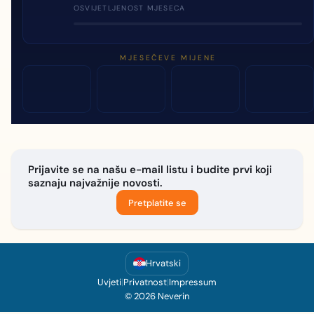
OSVIJETLJENOST MJESECA
MJESEČEVE MIJENE
Prijavite se na našu e-mail listu i budite prvi koji
saznaju najvažnije novosti.
Pretplatite se
Hrvatski
Uvjeti
|
Privatnost
|
Impressum
© 2026 Neverin