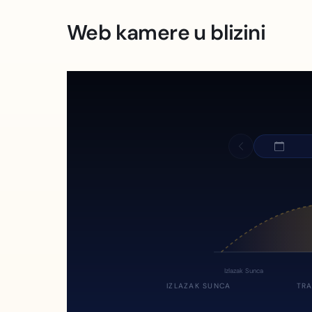
Web kamere u blizini
Izlazak Sunca
IZLAZAK SUNCA
TRA