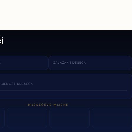
i
A
ZALAZAK MJESECA
TLJENOST MJESECA
MJESEČEVE MIJENE