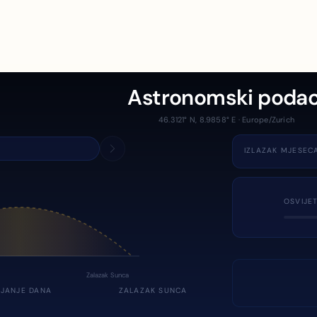
Astronomski podac
46.3121° N, 8.9858° E · Europe/Zurich
IZLAZAK MJESEC
OSVIJE
Zalazak Sunca
JANJE DANA
ZALAZAK SUNCA