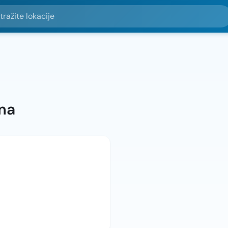
e lokacije
ma