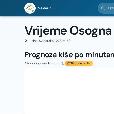
Pretražit
Neverin
Vrijeme Osogna
Ticino, Švicarska · 273 m
Prognoza kiše po minuta
Ažurira se svakih 5 min
Otključajte 4h