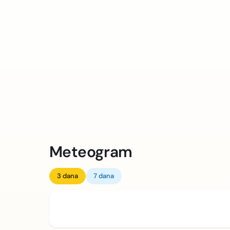
Meteogram
3 dana
7 dana