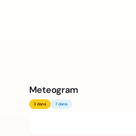
Meteogram
3 dana
7 dana