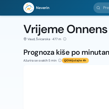
Pretražit
Neverin
Vrijeme Onnens
Vaud, Švicarska · 477 m
Prognoza kiše po minuta
Ažurira se svakih 5 min
Otključajte 4h