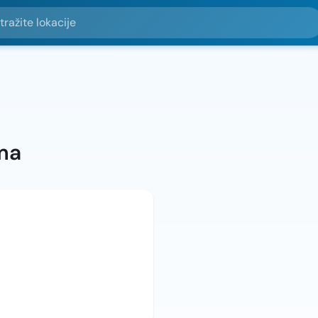
e lokacije
ma