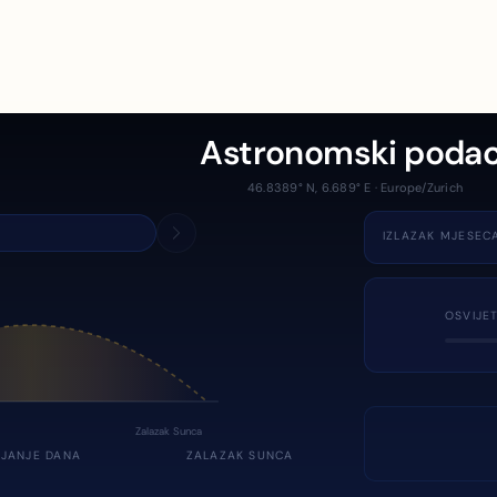
Astronomski podac
46.8389° N, 6.689° E · Europe/Zurich
IZLAZAK MJESEC
OSVIJE
Zalazak Sunca
JANJE DANA
ZALAZAK SUNCA