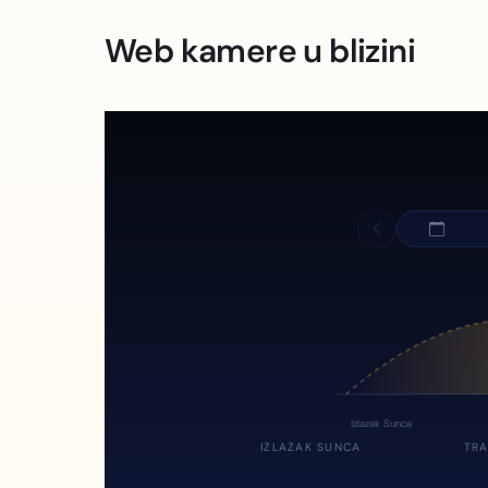
Web kamere u blizini
Izlazak Sunca
IZLAZAK SUNCA
TRA