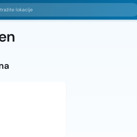
e lokacije
len
ma