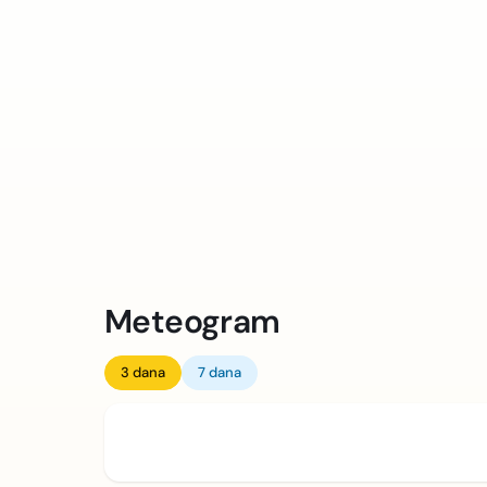
Meteogram
3 dana
7 dana