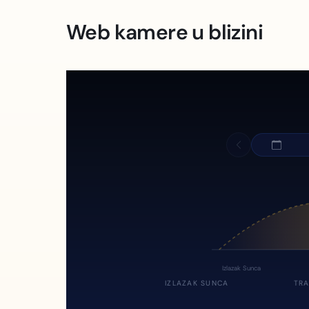
Web kamere u blizini
Izlazak Sunca
IZLAZAK SUNCA
TRA