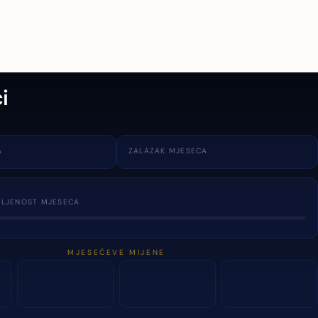
i
A
ZALAZAK MJESECA
TLJENOST MJESECA
MJESEČEVE MIJENE