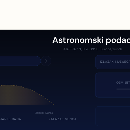
Astronomski podac
46.8687° N, 8.2009° E · Europe/Zurich
IZLAZAK MJESEC
OSVIJE
Zalazak Sunca
JANJE DANA
ZALAZAK SUNCA