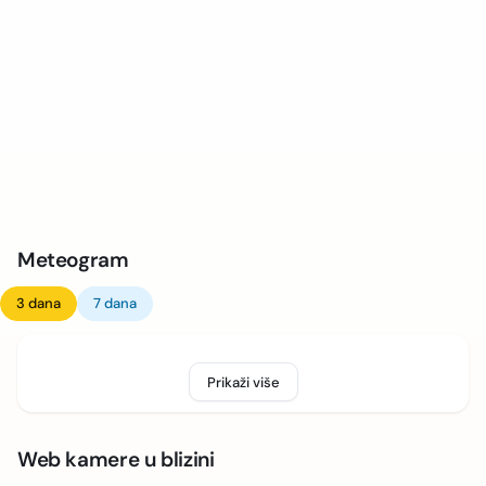
Meteogram
3 dana
7 dana
Prikaži više
Web kamere u blizini