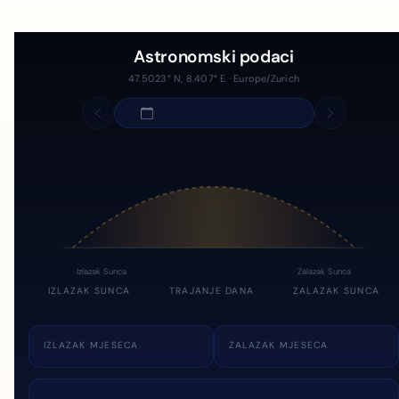
Astronomski podaci
47.5023° N, 8.407° E · Europe/Zurich
Izlazak Sunca
Zalazak Sunca
IZLAZAK SUNCA
TRAJANJE DANA
ZALAZAK SUNCA
IZLAZAK MJESECA
ZALAZAK MJESECA