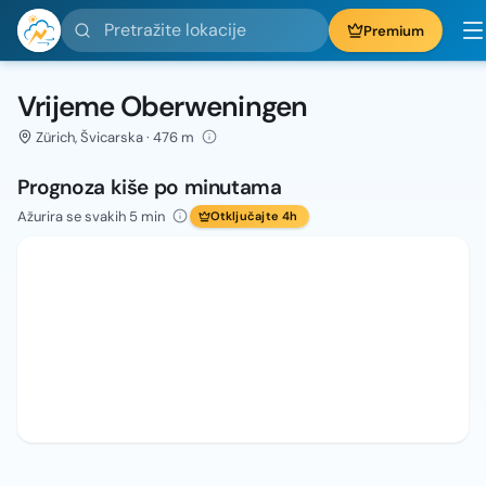
Pretražite lokacije
Premium
Vrijeme Oberweningen
Zürich, Švicarska · 476 m
Prognoza kiše po minutama
Ažurira se svakih 5 min
Otključajte 4h