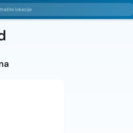
e lokacije
d
ma