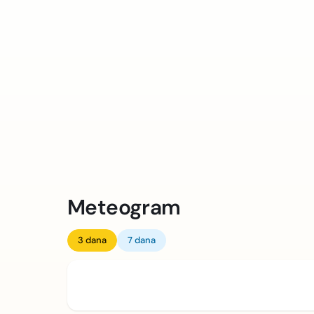
Meteogram
3 dana
7 dana