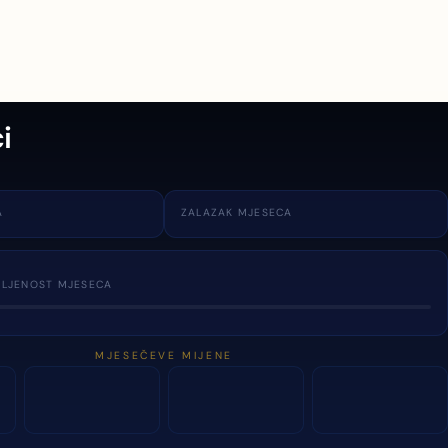
i
A
ZALAZAK MJESECA
TLJENOST MJESECA
MJESEČEVE MIJENE