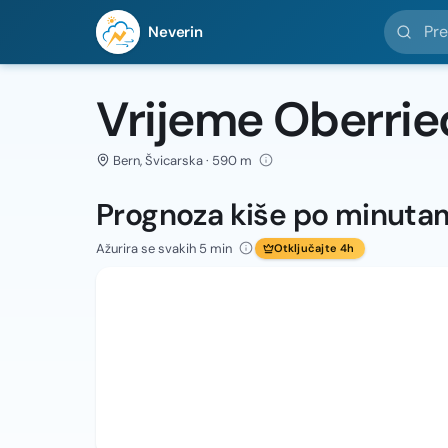
Pretražit
Neverin
Vrijeme Oberrie
Bern, Švicarska · 590 m
Prognoza kiše po minuta
Ažurira se svakih 5 min
Otključajte 4h