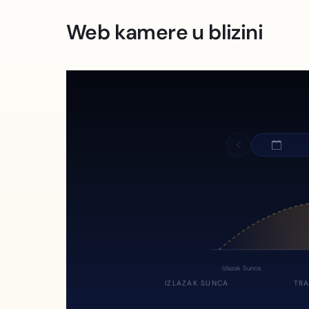
Web kamere u blizini
Izlazak Sunca
IZLAZAK SUNCA
TRA