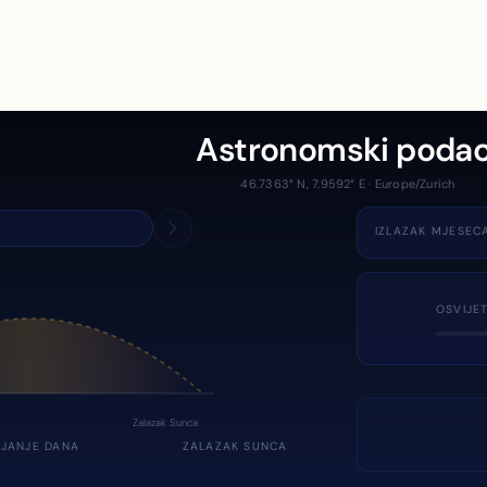
Astronomski podac
46.7363° N, 7.9592° E · Europe/Zurich
IZLAZAK MJESEC
OSVIJE
Zalazak Sunca
JANJE DANA
ZALAZAK SUNCA