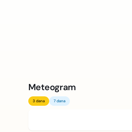
Meteogram
3 dana
7 dana