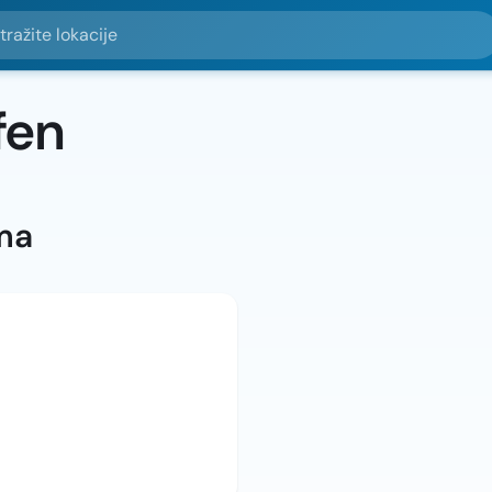
e lokacije
fen
ma