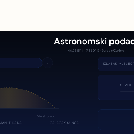
Astronomski podac
46.7315° N, 7.669° E · Europe/Zurich
IZLAZAK MJESEC
OSVIJE
Zalazak Sunca
JANJE DANA
ZALAZAK SUNCA