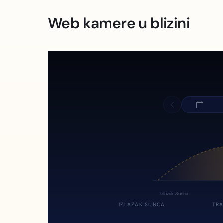
Web kamere u blizini
Izlazak Sunca
IZLAZAK SUNCA
TRA