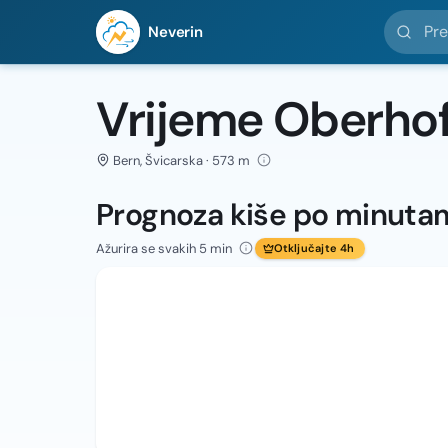
Pretražit
Neverin
Vrijeme Oberho
Bern, Švicarska · 573 m
Prognoza kiše po minuta
Ažurira se svakih 5 min
Otključajte 4h