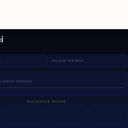
i
A
ZALAZAK MJESECA
TLJENOST MJESECA
MJESEČEVE MIJENE