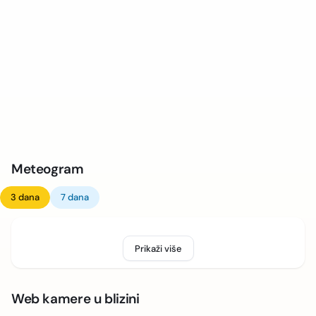
Meteogram
3 dana
7 dana
Prikaži više
Web kamere u blizini