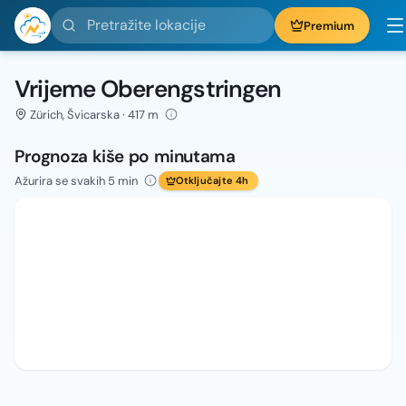
Pretražite lokacije
Premium
Vrijeme Oberengstringen
Zürich, Švicarska · 417 m
Prognoza kiše po minutama
Ažurira se svakih 5 min
Otključajte 4h