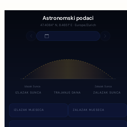
Astronomski podaci
47.4084° N, 8.4651° E · Europe/Zurich
Izlazak Sunca
Zalazak Sunca
IZLAZAK SUNCA
TRAJANJE DANA
ZALAZAK SUNCA
IZLAZAK MJESECA
ZALAZAK MJESECA