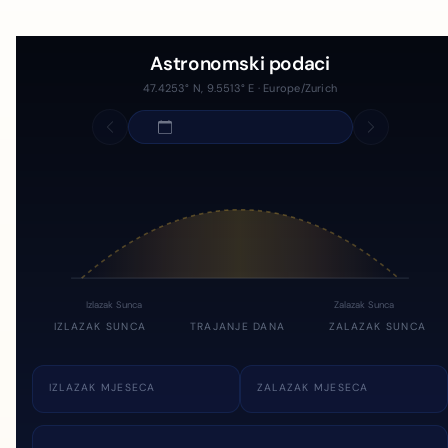
Astronomski podaci
47.4253° N, 9.5513° E · Europe/Zurich
Izlazak Sunca
Zalazak Sunca
IZLAZAK SUNCA
TRAJANJE DANA
ZALAZAK SUNCA
IZLAZAK MJESECA
ZALAZAK MJESECA