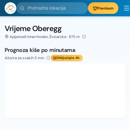
Pretražite lokacije
Premium
Vrijeme Oberegg
Appenzell Innerrhoden, Švicarska · 875 m
Prognoza kiše po minutama
Ažurira se svakih 5 min
Otključajte 4h