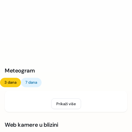
Meteogram
3 dana
7 dana
Prikaži više
Web kamere u blizini