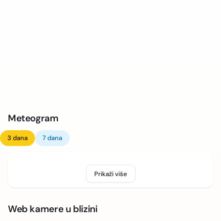
Meteogram
3 dana
7 dana
Prikaži više
Web kamere u blizini