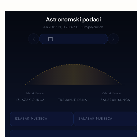
Astronomski podaci
46.7081° N, 9.7887° E · Europe/Zurich
Izlazak Sunca
Zalazak Sunca
IZLAZAK SUNCA
TRAJANJE DANA
ZALAZAK SUNCA
IZLAZAK MJESECA
ZALAZAK MJESECA