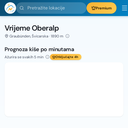
Pretražite lokacije
Premium
Vrijeme Oberalp
Graubünden, Švicarska · 1890 m
Prognoza kiše po minutama
Ažurira se svakih 5 min
Otključajte 4h