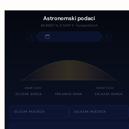
Astronomski podaci
46.9562° N, 6.7246° E · Europe/Zurich
Izlazak Sunca
Zalazak Sunca
IZLAZAK SUNCA
TRAJANJE DANA
ZALAZAK SUNCA
IZLAZAK MJESECA
ZALAZAK MJESECA