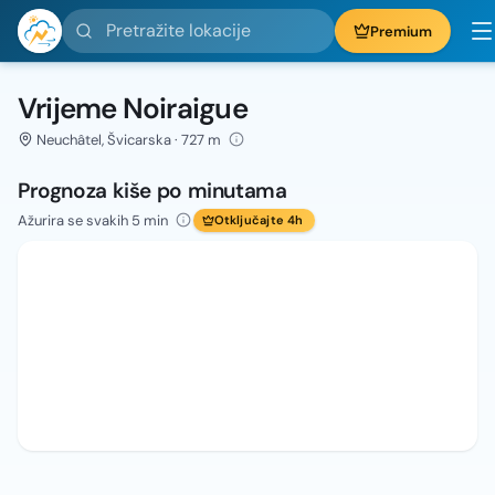
Pretražite lokacije
Premium
Vrijeme Noiraigue
Neuchâtel, Švicarska · 727 m
Prognoza kiše po minutama
Ažurira se svakih 5 min
Otključajte 4h