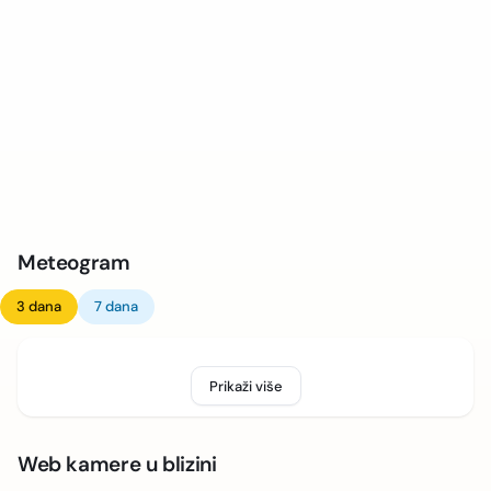
Meteogram
3 dana
7 dana
Prikaži više
Web kamere u blizini