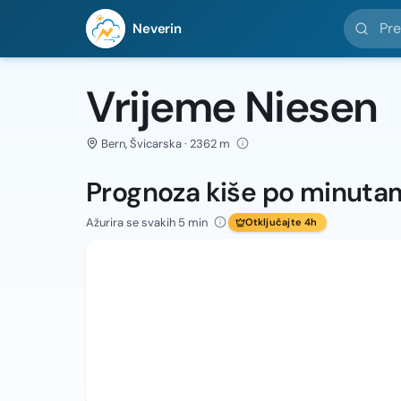
Pretražit
Neverin
Vrijeme Niesen
Bern, Švicarska · 2362 m
Prognoza kiše po minuta
Ažurira se svakih 5 min
Otključajte 4h