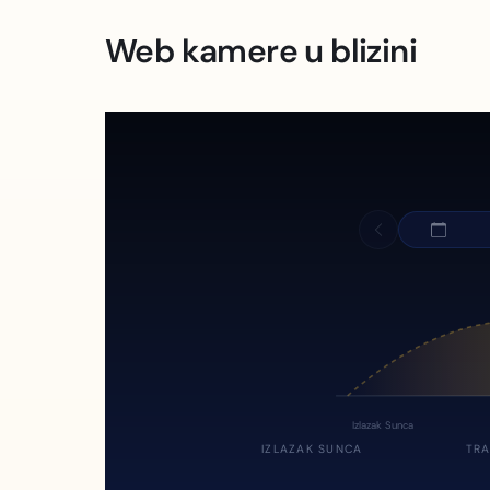
Web kamere u blizini
Izlazak Sunca
IZLAZAK SUNCA
TRA