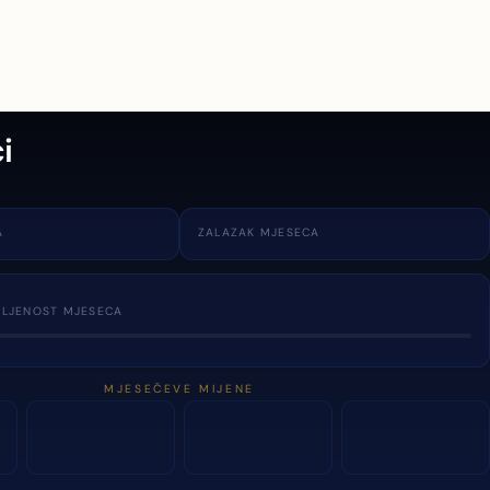
i
A
ZALAZAK MJESECA
TLJENOST MJESECA
MJESEČEVE MIJENE