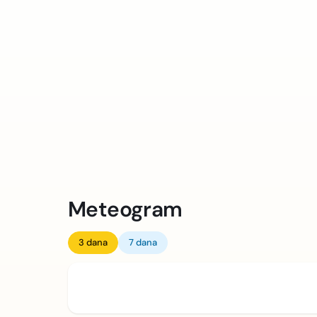
Meteogram
3 dana
7 dana