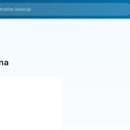
e lokacije
ma