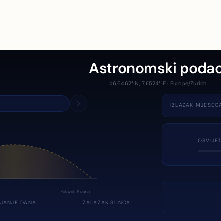
Astronomski podac
46.6462° N, 7.6524° E · Europe/Zurich
IZLAZAK MJESEC
OSVIJE
Zalazak Sunca
JANJE DANA
ZALAZAK SUNCA