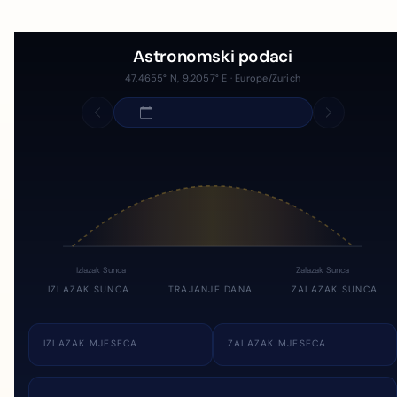
Astronomski podaci
47.4655° N, 9.2057° E · Europe/Zurich
Izlazak Sunca
Zalazak Sunca
IZLAZAK SUNCA
TRAJANJE DANA
ZALAZAK SUNCA
IZLAZAK MJESECA
ZALAZAK MJESECA