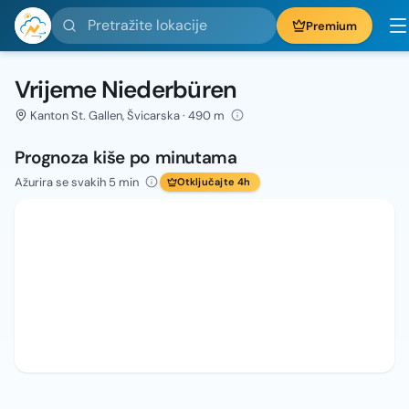
Pretražite lokacije
Premium
Vrijeme Niederbüren
Kanton St. Gallen, Švicarska · 490 m
Prognoza kiše po minutama
Ažurira se svakih 5 min
Otključajte 4h