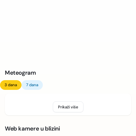
Meteogram
3 dana
7 dana
Prikaži više
Web kamere u blizini