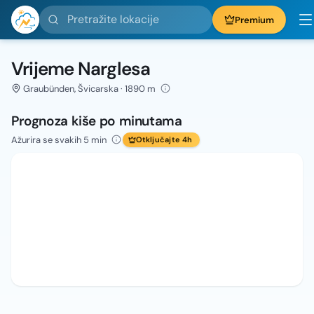
Pretražite lokacije
Premium
Vrijeme Narglesa
Graubünden, Švicarska · 1890 m
Prognoza kiše po minutama
Ažurira se svakih 5 min
Otključajte 4h