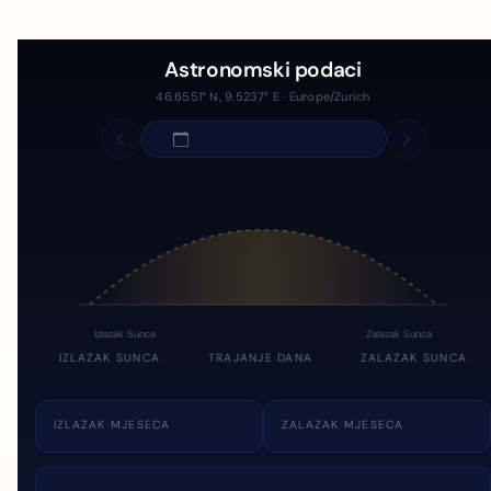
Astronomski podaci
46.6551° N, 9.5237° E · Europe/Zurich
Izlazak Sunca
Zalazak Sunca
IZLAZAK SUNCA
TRAJANJE DANA
ZALAZAK SUNCA
IZLAZAK MJESECA
ZALAZAK MJESECA