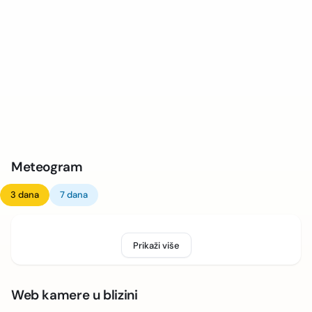
Meteogram
3 dana
7 dana
Prikaži više
Web kamere u blizini