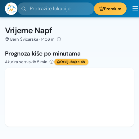
Pretražite lokacije
Premium
Vrijeme Napf
Bern, Švicarska · 1406 m
Prognoza kiše po minutama
Ažurira se svakih 5 min
Otključajte 4h