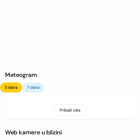
Meteogram
3 dana
7 dana
Prikaži više
Web kamere u blizini