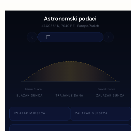
Astronomski podaci
47.0036° N, 7.9401° E · Europe/Zurich
Izlazak Sunca
Zalazak Sunca
IZLAZAK SUNCA
TRAJANJE DANA
ZALAZAK SUNCA
IZLAZAK MJESECA
ZALAZAK MJESECA