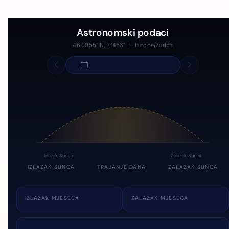
Astronomski podaci
46.9955° N, 7.1463° E · Europe/Zurich
Izlazak Sunca
Zalazak Sunca
IZLAZAK SUNCA
TRAJANJE DANA
ZALAZAK SUNCA
IZLAZAK MJESECA
ZALAZAK MJESECA