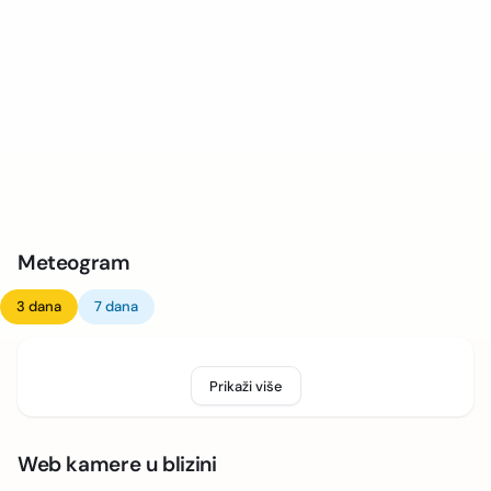
Meteogram
3 dana
7 dana
Prikaži više
Web kamere u blizini