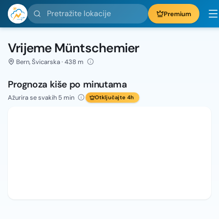
Pretražite lokacije
Premium
Vrijeme Müntschemier
Bern, Švicarska · 438 m
Prognoza kiše po minutama
Ažurira se svakih 5 min
Otključajte 4h