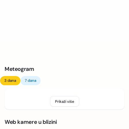
Meteogram
3 dana
7 dana
Prikaži više
Web kamere u blizini