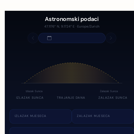
Astronomski podaci
47.1176° N, 9.1724° E · Europe/Zurich
Izlazak Sunca
Zalazak Sunca
IZLAZAK SUNCA
TRAJANJE DANA
ZALAZAK SUNCA
IZLAZAK MJESECA
ZALAZAK MJESECA