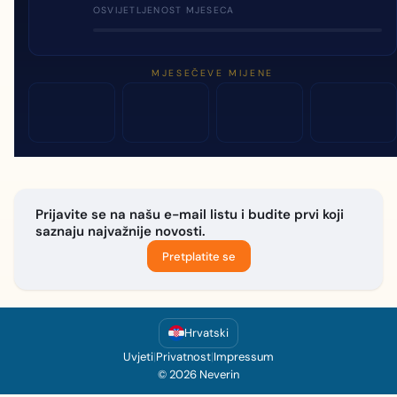
OSVIJETLJENOST MJESECA
MJESEČEVE MIJENE
Prijavite se na našu e-mail listu i budite prvi koji
saznaju najvažnije novosti.
Pretplatite se
Hrvatski
Uvjeti
|
Privatnost
|
Impressum
© 2026 Neverin