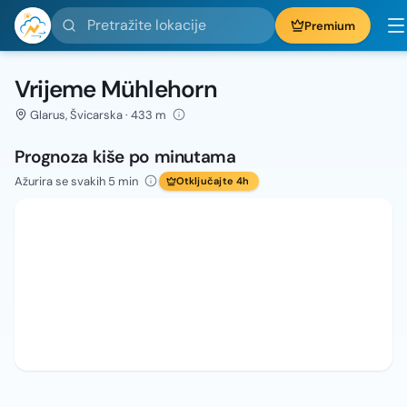
Pretražite lokacije
Premium
Vrijeme Mühlehorn
Glarus, Švicarska · 433 m
Prognoza kiše po minutama
Ažurira se svakih 5 min
Otključajte 4h