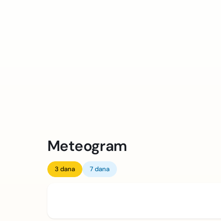
Meteogram
3 dana
7 dana