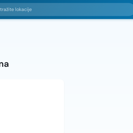
e lokacije
ma