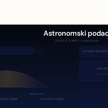
Astronomski podac
47.229° N, 8.389° E · Europe/Zurich
IZLAZAK MJESEC
OSVIJE
Zalazak Sunca
JANJE DANA
ZALAZAK SUNCA