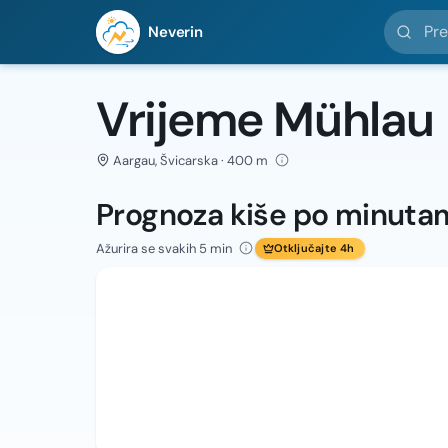
Pretražit
Neverin
Vrijeme Mühlau
Aargau, Švicarska · 400 m
Prognoza kiše po minuta
Ažurira se svakih 5 min
Otključajte 4h