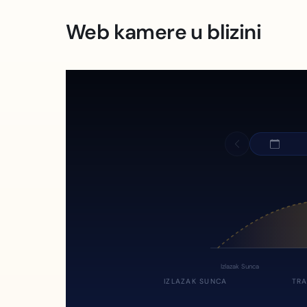
Web kamere u blizini
Izlazak Sunca
IZLAZAK SUNCA
TRA