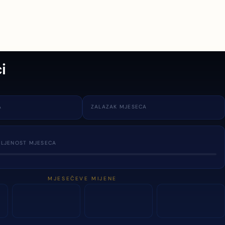
i
A
ZALAZAK MJESECA
TLJENOST MJESECA
MJESEČEVE MIJENE