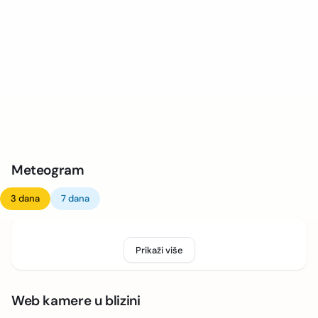
Meteogram
3 dana
7 dana
Prikaži više
Web kamere u blizini