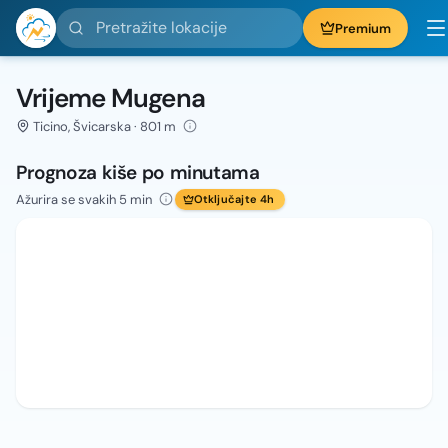
Pretražite lokacije
Premium
Vrijeme Mugena
Ticino, Švicarska · 801 m
Prognoza kiše po minutama
Ažurira se svakih 5 min
Otključajte 4h