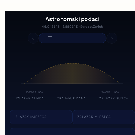
Astronomski podaci
46.0486° N, 8.8893° E · Europe/Zurich
Izlazak Sunca
Zalazak Sunca
IZLAZAK SUNCA
TRAJANJE DANA
ZALAZAK SUNCA
IZLAZAK MJESECA
ZALAZAK MJESECA