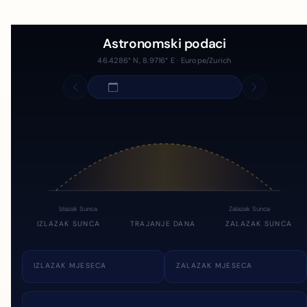
Astronomski podaci
46.4286° N, 8.9716° E · Europe/Zurich
Izlazak Sunca
Zalazak Sunca
IZLAZAK SUNCA
TRAJANJE DANA
ZALAZAK SUNCA
IZLAZAK MJESECA
ZALAZAK MJESECA