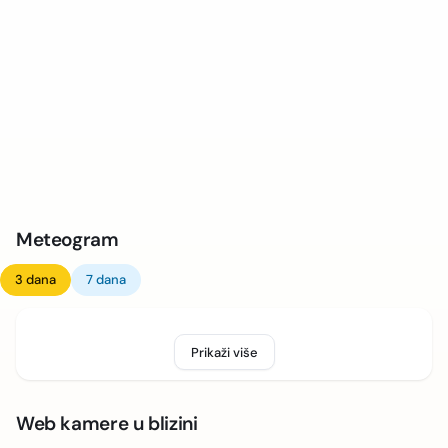
Meteogram
3 dana
7 dana
Prikaži više
Web kamere u blizini