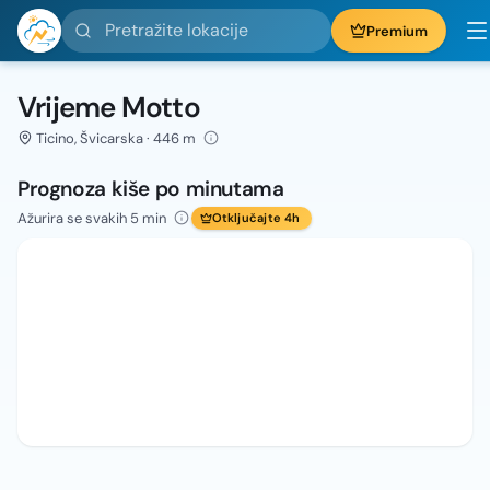
Pretražite lokacije
Premium
Vrijeme Motto
Ticino, Švicarska · 446 m
Prognoza kiše po minutama
Ažurira se svakih 5 min
Otključajte 4h