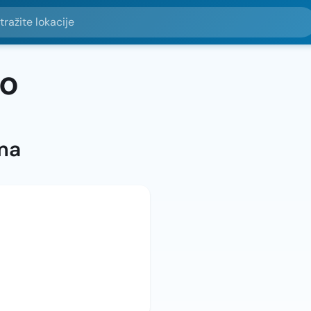
e lokacije
no
ma