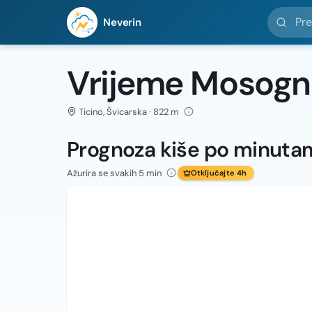
Pretražit
Neverin
Vrijeme Mosog
Ticino, Švicarska · 822 m
Prognoza kiše po minuta
Ažurira se svakih 5 min
Otključajte 4h