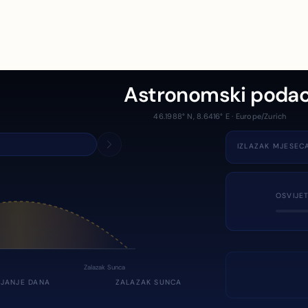
Astronomski podac
46.1988° N, 8.6416° E · Europe/Zurich
IZLAZAK MJESEC
OSVIJE
Zalazak Sunca
JANJE DANA
ZALAZAK SUNCA