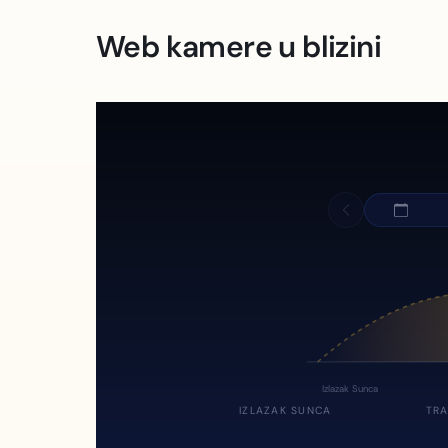
Web kamere u blizini
Izlazak Sunca
IZLAZAK SUNCA
TRA