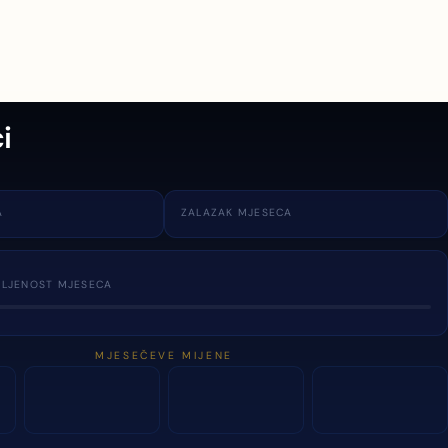
i
A
ZALAZAK MJESECA
TLJENOST MJESECA
MJESEČEVE MIJENE