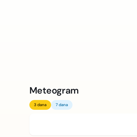
Meteogram
3 dana
7 dana