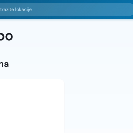
e lokacije
bo
ma