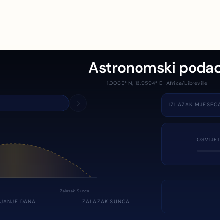
Astronomski podac
1.0065° N, 13.9594° E · Africa/Libreville
IZLAZAK MJESEC
OSVIJE
Zalazak Sunca
JANJE DANA
ZALAZAK SUNCA