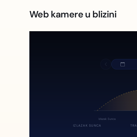
Web kamere u blizini
Izlazak Sunca
IZLAZAK SUNCA
TRA