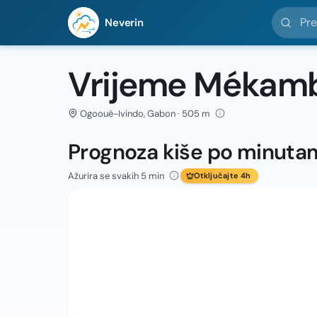
Pretražit
Neverin
Vrijeme Mékam
Ogooué-Ivindo, Gabon · 505 m
Prognoza kiše po minuta
Ažurira se svakih 5 min
Otključajte 4h