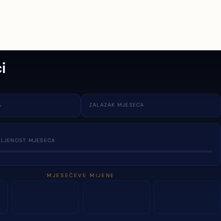
i
A
ZALAZAK MJESECA
TLJENOST MJESECA
MJESEČEVE MIJENE