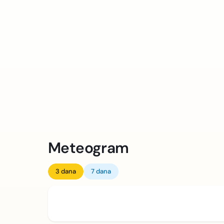
Meteogram
3 dana
7 dana