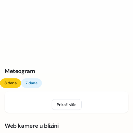
Meteogram
3 dana
7 dana
Prikaži više
Web kamere u blizini