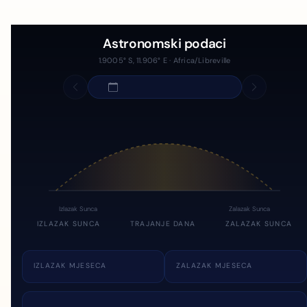
Astronomski podaci
1.9005° S, 11.906° E · Africa/Libreville
Izlazak Sunca
Zalazak Sunca
IZLAZAK SUNCA
TRAJANJE DANA
ZALAZAK SUNCA
IZLAZAK MJESECA
ZALAZAK MJESECA