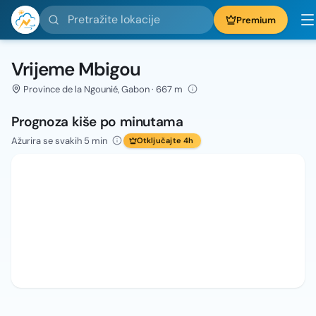
Pretražite lokacije
Premium
Vrijeme Mbigou
Province de la Ngounié, Gabon · 667 m
Prognoza kiše po minutama
Ažurira se svakih 5 min
Otključajte 4h