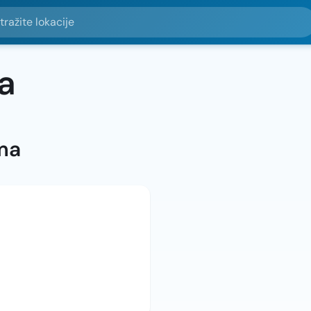
e lokacije
a
ma