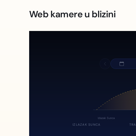
Web kamere u blizini
Izlazak Sunca
IZLAZAK SUNCA
TRA