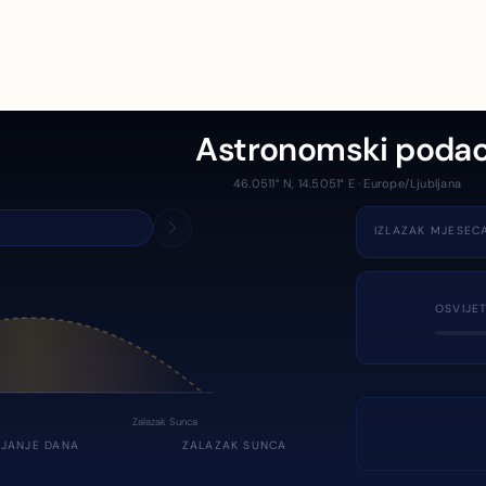
Astronomski podac
46.0511° N, 14.5051° E · Europe/Ljubljana
IZLAZAK MJESEC
OSVIJE
Zalazak Sunca
JANJE DANA
ZALAZAK SUNCA