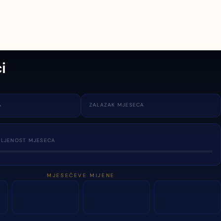
i
A
ZALAZAK MJESECA
TLJENOST MJESECA
MJESEČEVE MIJENE