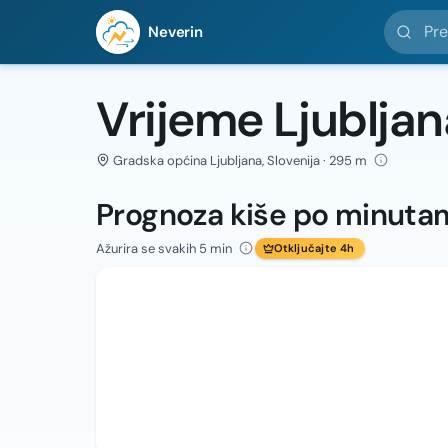
Pretražit
Neverin
Vrijeme Ljubljan
Gradska općina Ljubljana, Slovenija · 295 m
Prognoza kiše po minuta
Ažurira se svakih 5 min
Otključajte 4h