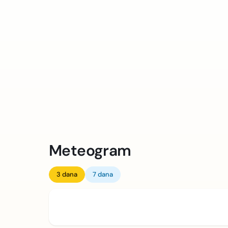
Meteogram
3 dana
7 dana