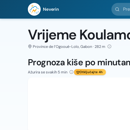
Pretražit
Neverin
Vrijeme Koulam
Province de l’Ogooué-Lolo, Gabon · 282 m
Prognoza kiše po minuta
Ažurira se svakih 5 min
Otključajte 4h