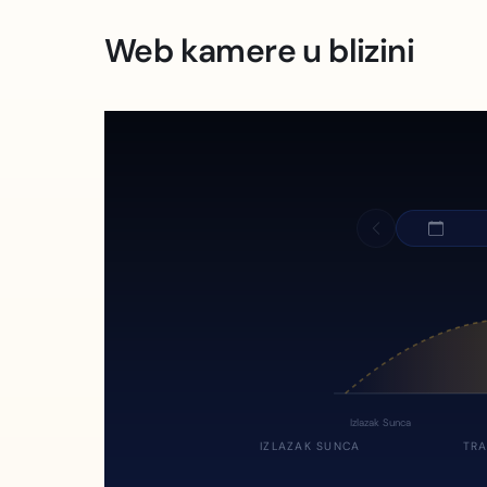
Web kamere u blizini
Izlazak Sunca
IZLAZAK SUNCA
TRA