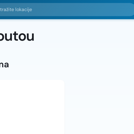
e lokacije
outou
ma