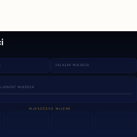
i
A
ZALAZAK MJESECA
TLJENOST MJESECA
MJESEČEVE MIJENE