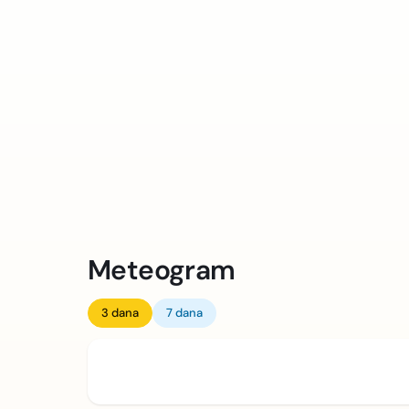
Meteogram
3 dana
7 dana