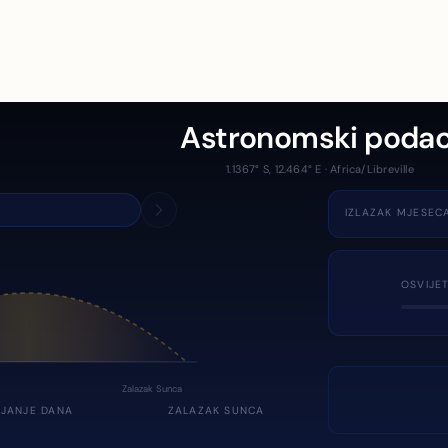
Astronomski podac
1.1367° S, 12.464° E · Africa/Libreville
IZLAZAK MJESEC
OSVIJE
Zalazak Sunca
JANJE DANA
ZALAZAK SUNCA