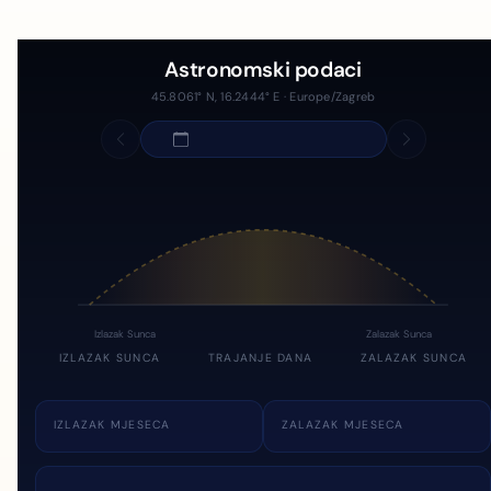
Astronomski podaci
45.8061° N, 16.2444° E · Europe/Zagreb
Izlazak Sunca
Zalazak Sunca
IZLAZAK SUNCA
TRAJANJE DANA
ZALAZAK SUNCA
IZLAZAK MJESECA
ZALAZAK MJESECA