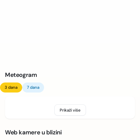
Meteogram
3 dana
7 dana
Prikaži više
Web kamere u blizini