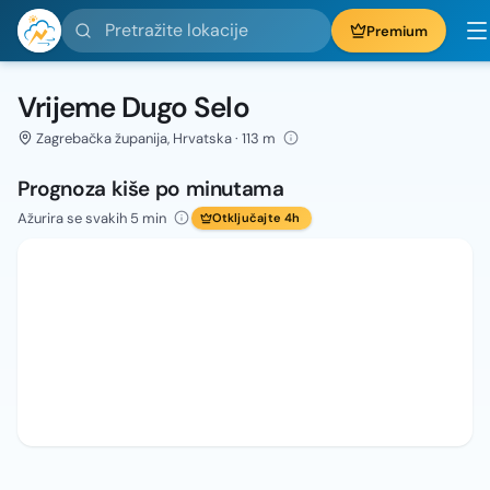
Pretražite lokacije
Premium
Vrijeme Dugo Selo
Zagrebačka županija, Hrvatska · 113 m
Prognoza kiše po minutama
Ažurira se svakih 5 min
Otključajte 4h