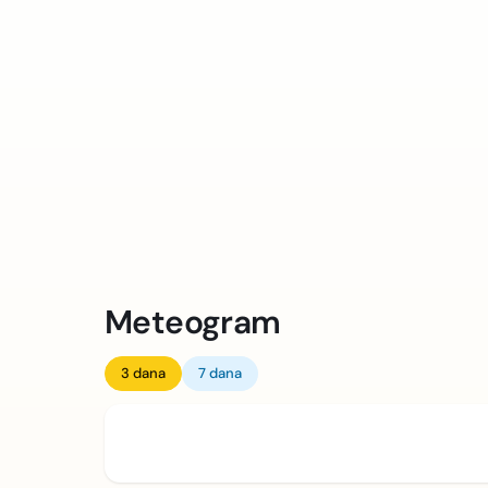
Meteogram
3 dana
7 dana