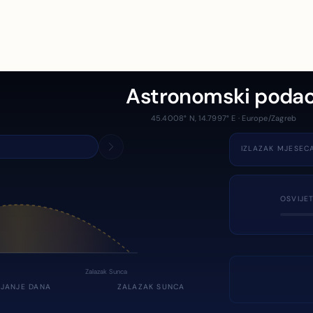
Astronomski podac
45.4008° N, 14.7997° E · Europe/Zagreb
IZLAZAK MJESEC
OSVIJE
Zalazak Sunca
JANJE DANA
ZALAZAK SUNCA