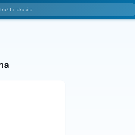
e lokacije
ma