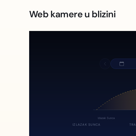
Web kamere u blizini
Izlazak Sunca
IZLAZAK SUNCA
TRA