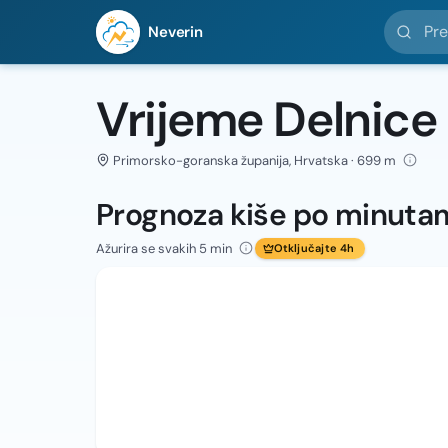
Pretražit
Neverin
Vrijeme Delnice
Primorsko-goranska županija, Hrvatska · 699 m
Prognoza kiše po minuta
Ažurira se svakih 5 min
Otključajte 4h