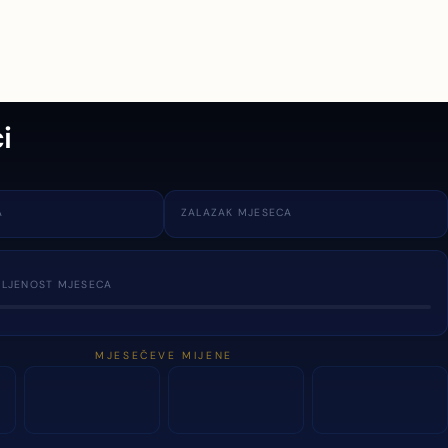
i
A
ZALAZAK MJESECA
TLJENOST MJESECA
MJESEČEVE MIJENE