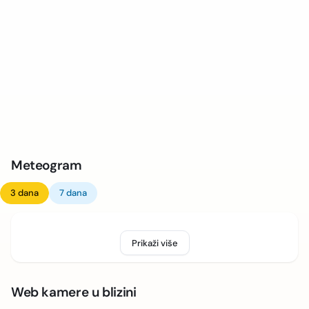
Meteogram
3 dana
7 dana
Prikaži više
Web kamere u blizini