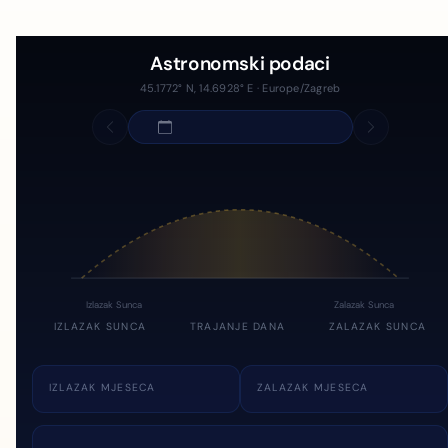
Astronomski podaci
45.1772° N, 14.6928° E · Europe/Zagreb
Izlazak Sunca
Zalazak Sunca
IZLAZAK SUNCA
TRAJANJE DANA
ZALAZAK SUNCA
IZLAZAK MJESECA
ZALAZAK MJESECA