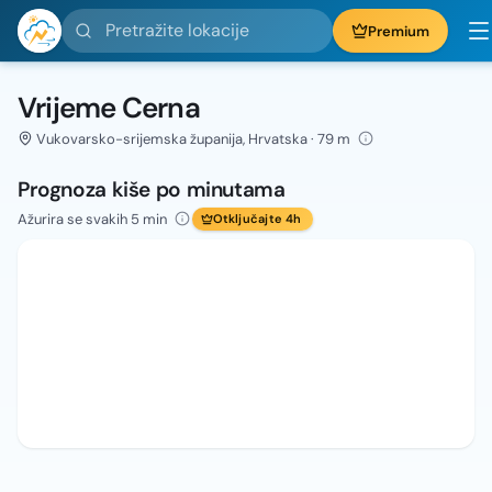
Pretražite lokacije
Premium
Vrijeme Cerna
Vukovarsko-srijemska županija, Hrvatska · 79 m
Prognoza kiše po minutama
Ažurira se svakih 5 min
Otključajte 4h