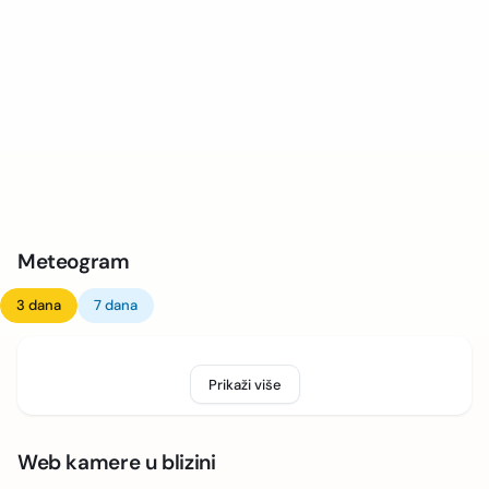
Meteogram
3 dana
7 dana
Prikaži više
Web kamere u blizini