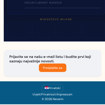
OSVIJETLJENOST MJESECA
MJESEČEVE MIJENE
Prijavite se na našu e-mail listu i budite prvi koji
saznaju najvažnije novosti.
Pretplatite se
Hrvatski
Uvjeti
|
Privatnost
|
Impressum
© 2026 Neverin