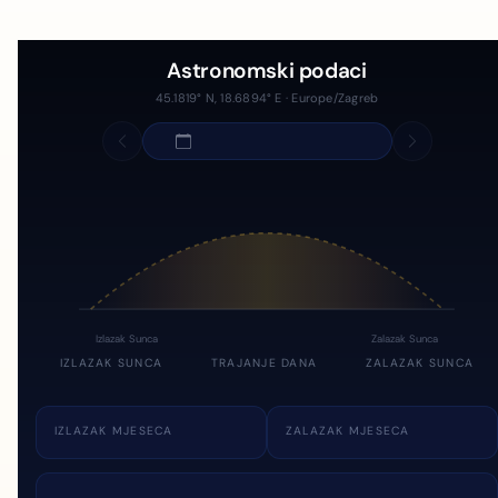
Astronomski podaci
45.1819° N, 18.6894° E · Europe/Zagreb
Izlazak Sunca
Zalazak Sunca
IZLAZAK SUNCA
TRAJANJE DANA
ZALAZAK SUNCA
IZLAZAK MJESECA
ZALAZAK MJESECA