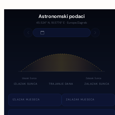
Astronomski podaci
45.524° N, 18.5776° E · Europe/Zagreb
Izlazak Sunca
Zalazak Sunca
IZLAZAK SUNCA
TRAJANJE DANA
ZALAZAK SUNCA
IZLAZAK MJESECA
ZALAZAK MJESECA