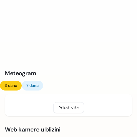
Meteogram
3 dana
7 dana
Prikaži više
Web kamere u blizini