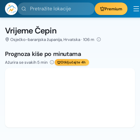
Pretražite lokacije
Premium
Vrijeme Čepin
Osječko-baranjska županija, Hrvatska · 106 m
Prognoza kiše po minutama
Ažurira se svakih 5 min
Otključajte 4h