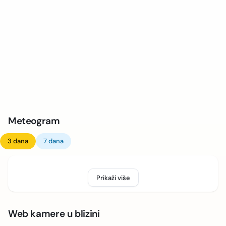
Meteogram
3 dana
7 dana
Prikaži više
Web kamere u blizini