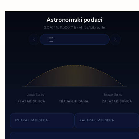
Astronomski podaci
2.076° N, 11.5007° E · Africa/Libreville
Izlazak Sunca
Zalazak Sunca
IZLAZAK SUNCA
TRAJANJE DANA
ZALAZAK SUNCA
IZLAZAK MJESECA
ZALAZAK MJESECA