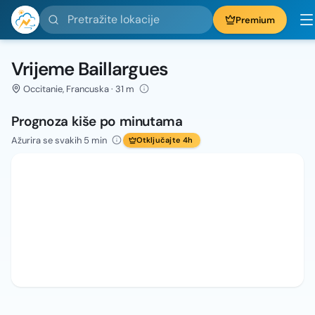
Pretražite lokacije
Premium
Vrijeme Baillargues
Occitanie, Francuska · 31 m
Prognoza kiše po minutama
Ažurira se svakih 5 min
Otključajte 4h