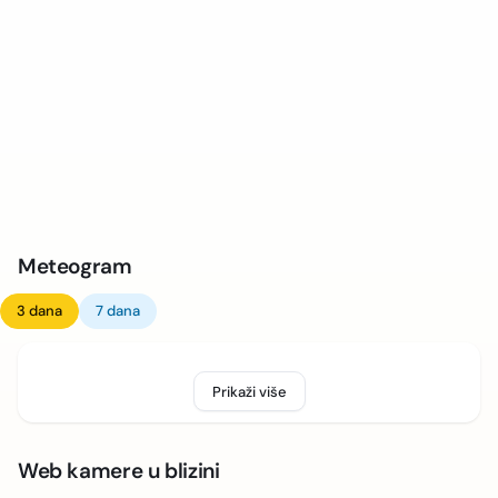
Meteogram
3 dana
7 dana
Prikaži više
Web kamere u blizini