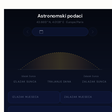
Astronomski podaci
43.6613° N, 4.0128° E · Europe/Paris
Izlazak Sunca
Zalazak Sunca
IZLAZAK SUNCA
TRAJANJE DANA
ZALAZAK SUNCA
IZLAZAK MJESECA
ZALAZAK MJESECA