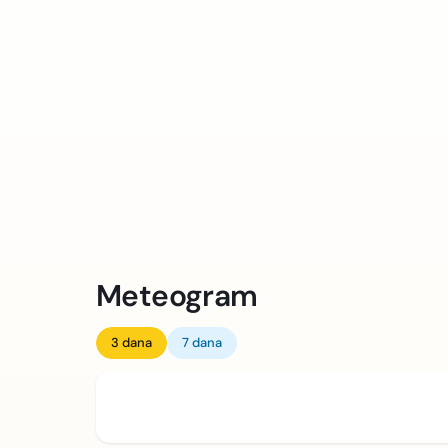
Meteogram
3 dana
7 dana