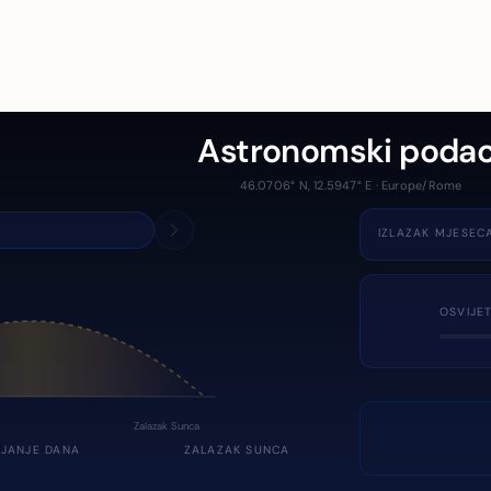
Astronomski podac
46.0706° N, 12.5947° E · Europe/Rome
IZLAZAK MJESEC
OSVIJE
Zalazak Sunca
JANJE DANA
ZALAZAK SUNCA