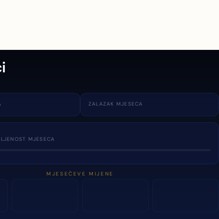
i
A
ZALAZAK MJESECA
TLJENOST MJESECA
MJESEČEVE MIJENE