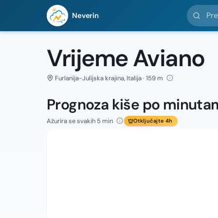
Pretražit
Neverin
Vrijeme Aviano
Furlanija-Julijska krajina, Italija · 159 m
Prognoza kiše po minuta
Ažurira se svakih 5 min
Otključajte 4h