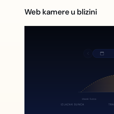
Web kamere u blizini
Izlazak Sunca
IZLAZAK SUNCA
TRA