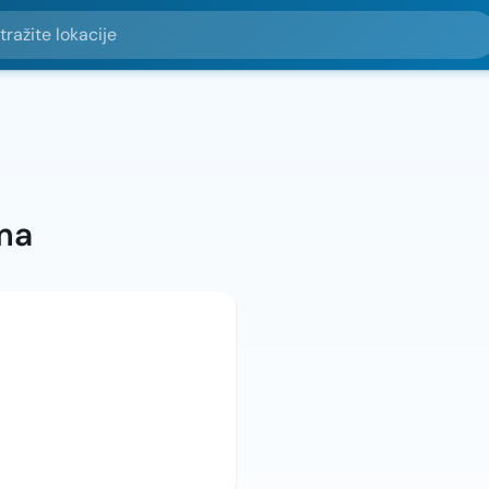
e lokacije
ma