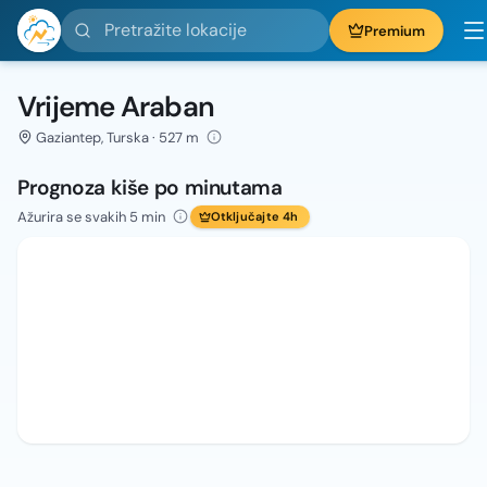
Pretražite lokacije
Premium
Vrijeme Araban
Gaziantep, Turska · 527 m
Prognoza kiše po minutama
Ažurira se svakih 5 min
Otključajte 4h