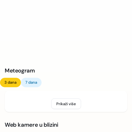
Meteogram
3 dana
7 dana
Prikaži više
Web kamere u blizini