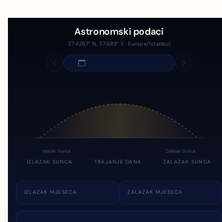
Astronomski podaci
37.4267° N, 37.689° E · Europe/Istanbul
Izlazak Sunca
Zalazak Sunca
IZLAZAK SUNCA
TRAJANJE DANA
ZALAZAK SUNCA
IZLAZAK MJESECA
ZALAZAK MJESECA