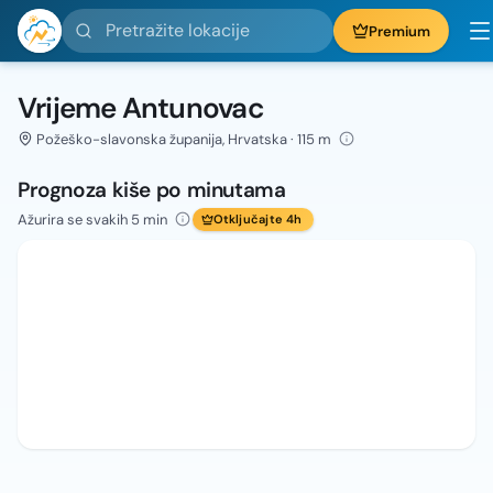
Pretražite lokacije
Premium
Vrijeme Antunovac
Požeško-slavonska županija, Hrvatska · 115 m
Prognoza kiše po minutama
Ažurira se svakih 5 min
Otključajte 4h