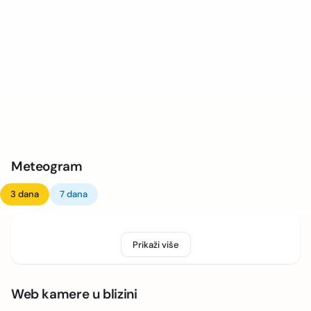
Meteogram
3 dana
7 dana
Prikaži više
Web kamere u blizini