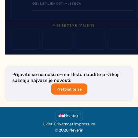
OSVIJETLJENOST MJESECA
MJESEČEVE MIJENE
Prijavite se na našu e-mail listu i budite prvi koji
saznaju najvažnije novosti.
Pretplatite se
Hrvatski
Uvjeti
|
Privatnost
|
Impressum
© 2026 Neverin