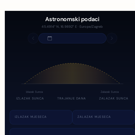
Astronomski podaci
45.4914° N, 16.9892° E · Europe/Zagreb
Izlazak Sunca
Zalazak Sunca
IZLAZAK SUNCA
TRAJANJE DANA
ZALAZAK SUNCA
IZLAZAK MJESECA
ZALAZAK MJESECA