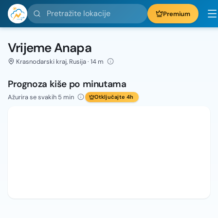
Pretražite lokacije
Premium
Vrijeme Anapa
Krasnodarski kraj, Rusija · 14 m
Prognoza kiše po minutama
Ažurira se svakih 5 min
Otključajte 4h