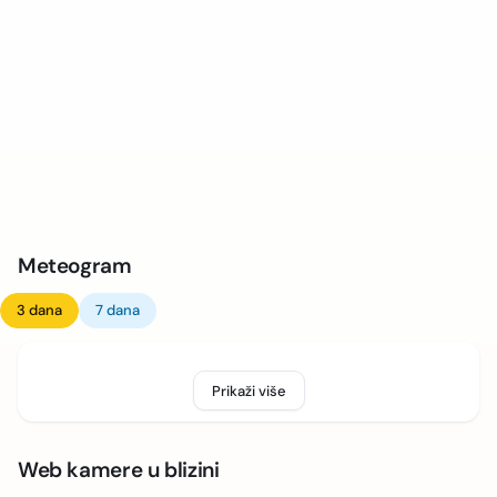
Meteogram
3 dana
7 dana
Prikaži više
Web kamere u blizini