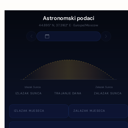
Astronomski podaci
44.895° N, 37.3162° E · Europe/Moscow
Izlazak Sunca
Zalazak Sunca
IZLAZAK SUNCA
TRAJANJE DANA
ZALAZAK SUNCA
IZLAZAK MJESECA
ZALAZAK MJESECA