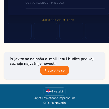
OSVIJETLJENOST MJESECA
MJESEČEVE MIJENE
Prijavite se na našu e-mail listu i budite prvi koji
saznaju najvažnije novosti.
Pretplatite se
Hrvatski
Uvjeti
|
Privatnost
|
Impressum
© 2026 Neverin