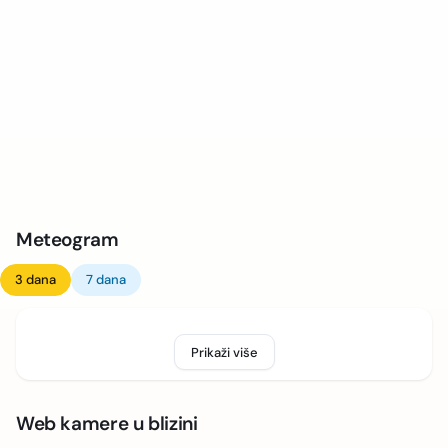
Meteogram
3 dana
7 dana
Prikaži više
Web kamere u blizini