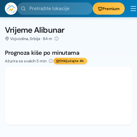
Pretražite lokacije
Premium
Vrijeme Alibunar
Vojvodina, Srbija · 84 m
Prognoza kiše po minutama
Ažurira se svakih 5 min
Otključajte 4h