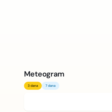
Meteogram
3 dana
7 dana