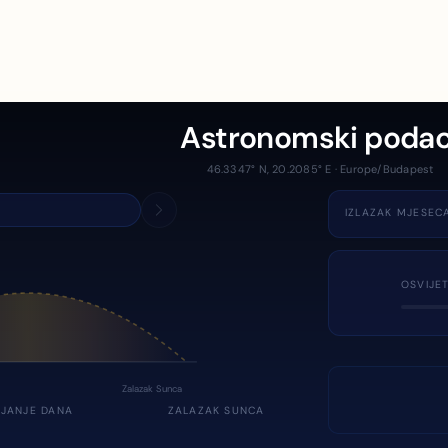
Astronomski podac
46.3347° N, 20.2085° E · Europe/Budapest
IZLAZAK MJESEC
OSVIJE
Zalazak Sunca
JANJE DANA
ZALAZAK SUNCA