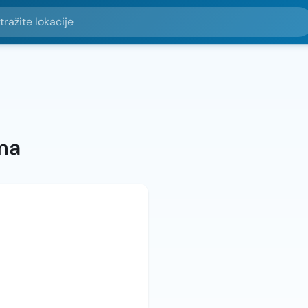
e lokacije
ma