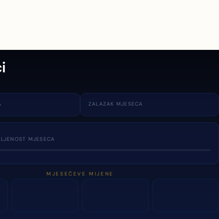
i
A
ZALAZAK MJESECA
TLJENOST MJESECA
MJESEČEVE MIJENE