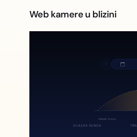
Web kamere u blizini
Izlazak Sunca
IZLAZAK SUNCA
TRA