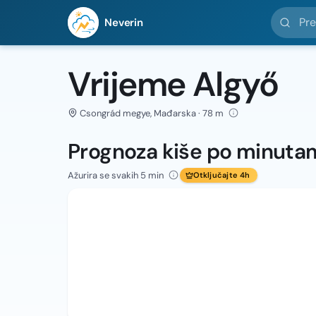
Pretražit
Neverin
Vrijeme Algyő
Csongrád megye, Mađarska · 78 m
Prognoza kiše po minuta
Ažurira se svakih 5 min
Otključajte 4h