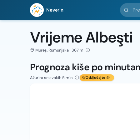
Pretražit
Neverin
Vrijeme Albeşti
Mureș, Rumunjska · 367 m
Prognoza kiše po minuta
Ažurira se svakih 5 min
Otključajte 4h