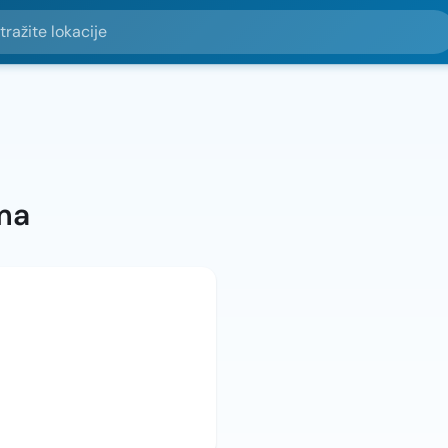
e lokacije
ma