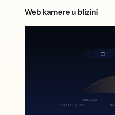
Web kamere u blizini
Izlazak Sunca
IZLAZAK SUNCA
TRA