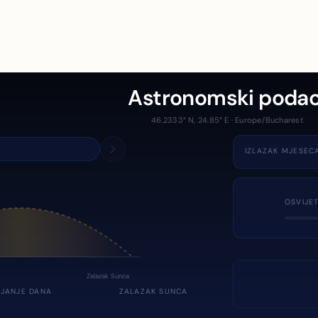
Astronomski podac
46.2333° N, 24.85° E · Europe/Bucharest
IZLAZAK MJESEC
OSVIJE
Zalazak Sunca
JANJE DANA
ZALAZAK SUNCA