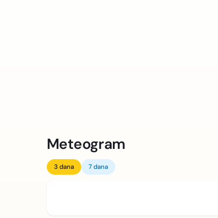
Meteogram
3 dana
7 dana