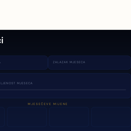
i
A
ZALAZAK MJESECA
TLJENOST MJESECA
MJESEČEVE MIJENE