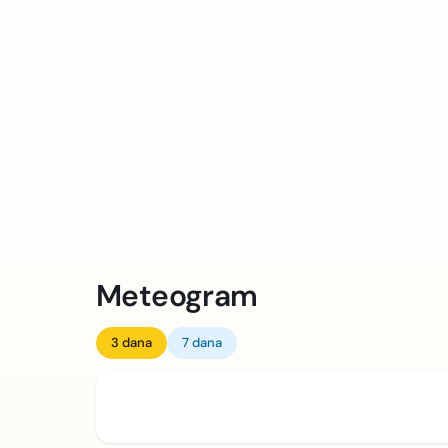
Meteogram
3 dana
7 dana