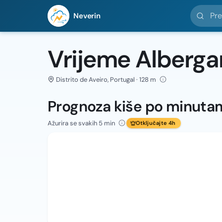
Pretražit
Neverin
Vrijeme Alberga
Distrito de Aveiro, Portugal · 128 m
Prognoza kiše po minuta
Ažurira se svakih 5 min
Otključajte 4h