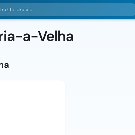
e lokacije
ria-a-Velha
ma