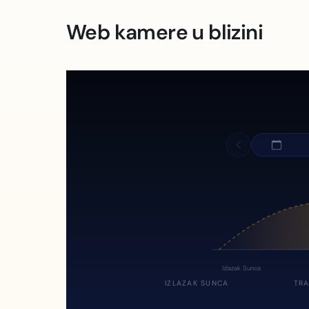
Web kamere u blizini
Izlazak Sunca
IZLAZAK SUNCA
TRA