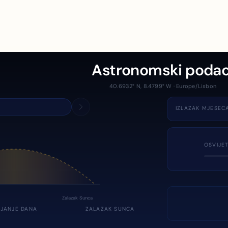
Astronomski podac
40.6932° N, 8.4799° W · Europe/Lisbon
IZLAZAK MJESEC
OSVIJE
Zalazak Sunca
JANJE DANA
ZALAZAK SUNCA