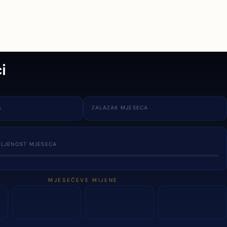
i
A
ZALAZAK MJESECA
TLJENOST MJESECA
MJESEČEVE MIJENE