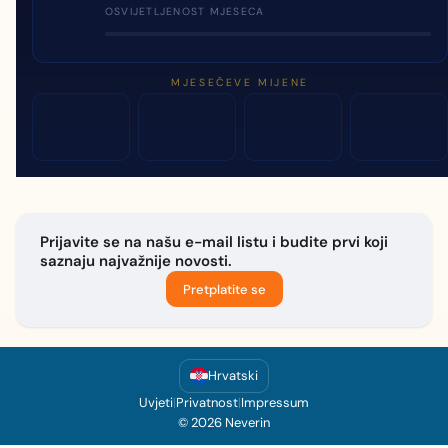
OSVIJETLJENOST MJESECA
MJESEČEVE MIJENE
Prijavite se na našu e-mail listu i budite prvi koji
saznaju najvažnije novosti.
Pretplatite se
Hrvatski
Uvjeti
|
Privatnost
|
Impressum
© 2026 Neverin