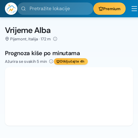
Pretražite lokacije
Premium
Vrijeme Alba
Pijemont, Italija · 172 m
Prognoza kiše po minutama
Ažurira se svakih 5 min
Otključajte 4h