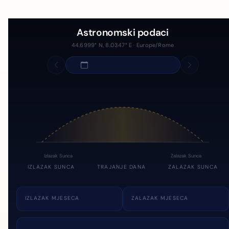
Astronomski podaci
44.6999° N, 8.0347° E · Europe/Rome
Izlazak Sunca
Zalazak Sunca
IZLAZAK SUNCA
TRAJANJE DANA
ZALAZAK SUNCA
IZLAZAK MJESECA
ZALAZAK MJESECA