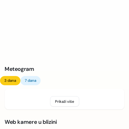
Meteogram
3 dana
7 dana
Prikaži više
Web kamere u blizini